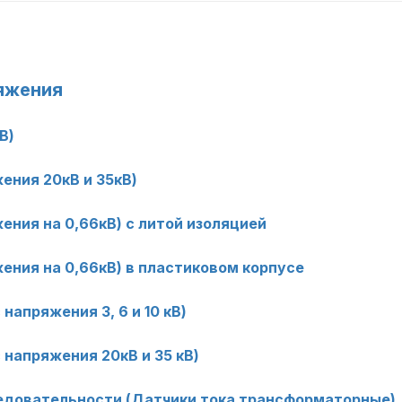
яжения
В)
ения 20кВ и 35кВ)
ния на 0,66кВ) с литой изоляцией
ения на 0,66кВ) в пластиковом корпусе
апряжения 3, 6 и 10 кВ)
напряжения 20кВ и 35 кВ)
едовательности (Датчики тока трансформаторные)